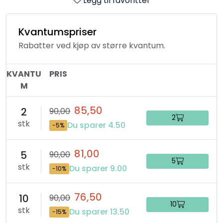
Legg til favoritter
Kvantumspriser
Rabatter ved kjøp av større kvantum.
KVANTU
PRIS
M
85,50
2
90,00
2
stk
Du sparer 4.50
-5%
81,00
5
90,00
5
stk
Du sparer 9.00
-10%
76,50
10
90,00
10
stk
Du sparer 13.50
-15%