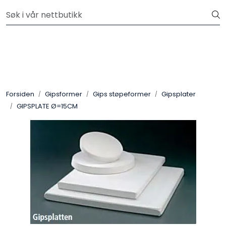
Skip to main content
Velkommen til vår nye nettbutikk! Besøk Min side for mer
informasjon
Leire
Penselglasur
Forsiden
Gipsformer
Gips støpeformer
Gipsplater
Pulverglasur
GIPSPLATE Ø=15CM
Håndverktøy
Maskiner
Ovner
Pensler