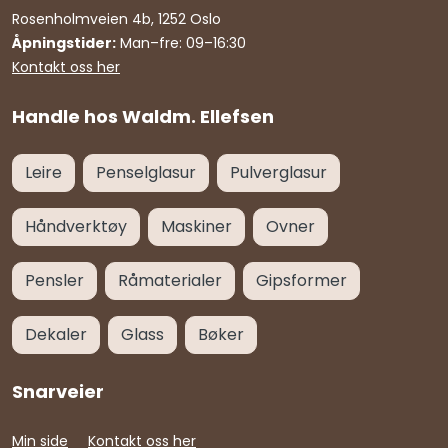
Rosenholmveien 4b, 1252 Oslo
Åpningstider:
Man–fre: 09–16:30
Kontakt oss her
Handle hos Waldm. Ellefsen
Leire
Penselglasur
Pulverglasur
Håndverktøy
Maskiner
Ovner
Pensler
Råmaterialer
Gipsformer
Dekaler
Glass
Bøker
Snarveier
Min side
Kontakt oss her