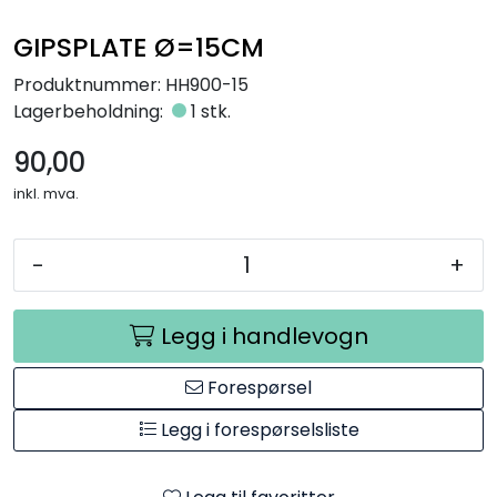
Råmaterialer
GIPSPLATE Ø=15CM
Gipsformer
Produktnummer:
HH900-15
Lagerbeholdning:
1 stk.
Dekaler
90,00
inkl. mva.
Glass
-
+
Bøker
Legg i handlevogn
Forespørsel
Legg i forespørselsliste