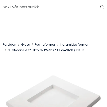
Skip to main content
Velkommen til vår nye nettbutikk! Besøk Min side for mer
informasjon
Leire
Penselglasur
Forsiden
Glass
Fusingformer
Keramiske former
Pulverglasur
FUSINGFORM TALLERKEN KVADRAT II Ø=31x31 / I:18x18
Håndverktøy
Maskiner
Ovner
Pensler