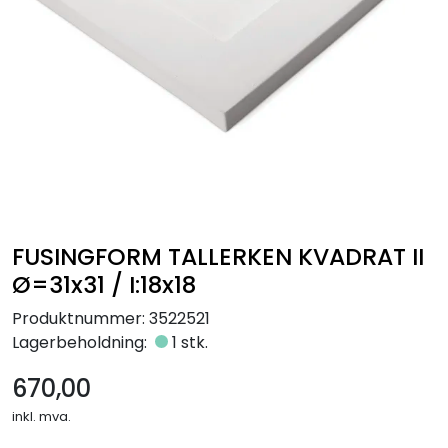
Råmaterialer
Gipsformer
Dekaler
Glass
Bøker
FUSINGFORM TALLERKEN KVADRAT II
Ø=31x31 / I:18x18
Produktnummer:
3522521
Lagerbeholdning:
1 stk.
670,00
inkl. mva.