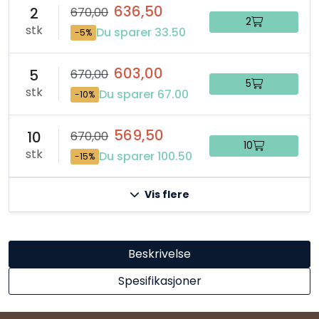
636,50
2
670,00
2
stk
Du sparer 33.50
-5%
603,00
5
670,00
5
stk
Du sparer 67.00
-10%
569,50
10
670,00
10
stk
Du sparer 100.50
-15%
Vis flere
Beskrivelse
Spesifikasjoner