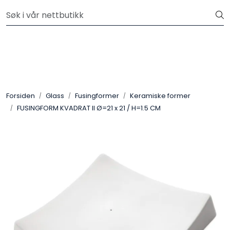
Skip to main content
Velkommen til vår nye nettbutikk! Besøk Min side for mer
informasjon
Leire
Penselglasur
Forsiden
Glass
Fusingformer
Keramiske former
Pulverglasur
FUSINGFORM KVADRAT II Ø=21 x 21 / H=1.5 CM
Håndverktøy
Maskiner
Ovner
Pensler