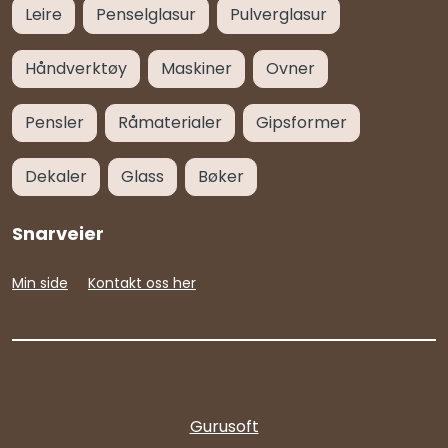
Leire
Penselglasur
Pulverglasur
Håndverktøy
Maskiner
Ovner
Pensler
Råmaterialer
Gipsformer
Dekaler
Glass
Bøker
Snarveier
Min side
Kontakt oss her
Gurusoft