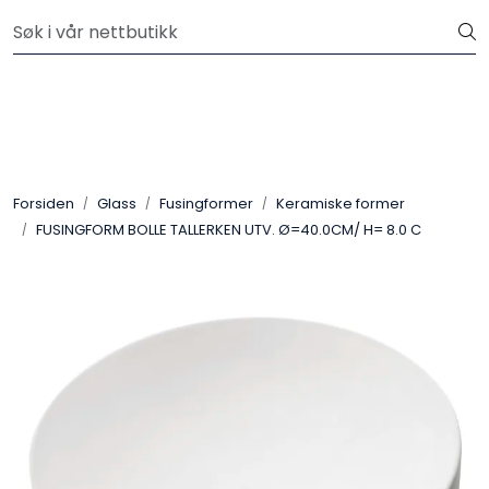
Skip to main content
Velkommen til vår nye nettbutikk! Besøk Min side for mer
informasjon
Leire
Penselglasur
Forsiden
Glass
Fusingformer
Keramiske former
Pulverglasur
FUSINGFORM BOLLE TALLERKEN UTV. Ø=40.0CM/ H= 8.0 C
Håndverktøy
Maskiner
Ovner
Pensler