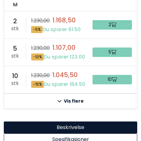
M
1.168,50
2
1.230,00
2
stk
Du sparer 61.50
-5%
1.107,00
5
1.230,00
5
stk
Du sparer 123.00
-10%
1.045,50
10
1.230,00
10
stk
Du sparer 184.50
-15%
Vis flere
Beskrivelse
Spesifikasjoner