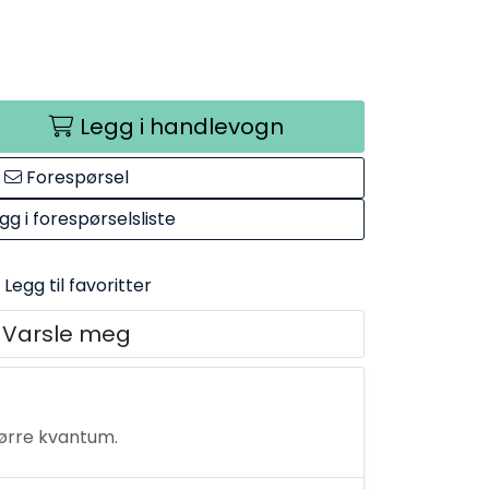
Legg i handlevogn
Forespørsel
gg i forespørselsliste
Legg til favoritter
Varsle meg
tørre kvantum.