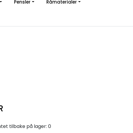
Pensler
Råmaterialer
jon
0
Infosenter
Favoritter
Logg inn
R
et tilbake på lager: 0