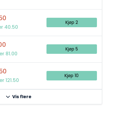
50
Kjøp 2
r 40.50
00
Kjøp 5
er 81.00
50
Kjøp 10
r 121.50
Vis flere