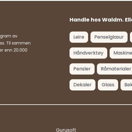
Handle hos Waldm. Ell
rogram av
Leire
Penselglasur
ass. Til sammen
er enn 20.000
Håndverktøy
Maskine
Pensler
Råmaterialer
Dekaler
Glass
Bø
Gurusoft