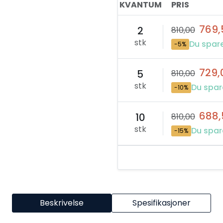
KVANTUM
PRIS
769,
2
810,00
stk
Du spare
-5%
729,
5
810,00
stk
Du spar
-10%
688,
10
810,00
stk
Du spare
-15%
Beskrivelse
Spesifikasjoner