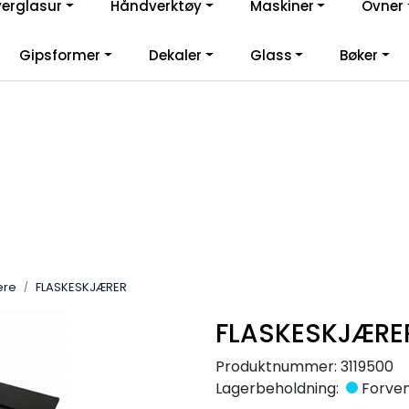
verglasur
Håndverktøy
Maskiner
Ovner
lkommen til vår nye nettbutikk! Besøk Min side for mer informas
Gipsformer
Dekaler
Glass
Bøker
ere
FLASKESKJÆRER
FLASKESKJÆRE
Produktnummer:
3119500
Lagerbeholdning:
Forvent