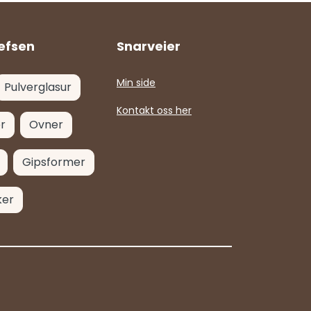
efsen
Snarveier
Min side
Pulverglasur
Kontakt oss her
r
Ovner
Gipsformer
ker