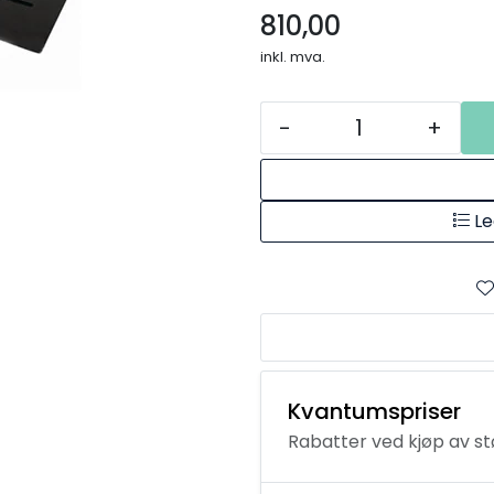
810,00
inkl. mva.
-
+
Le
Kvantumspriser
Rabatter ved kjøp av s