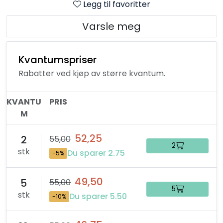
Legg til favoritter
Varsle meg
Kvantumspriser
Rabatter ved kjøp av større kvantum.
KVANTU
PRIS
M
52,25
2
55,00
2
stk
Du sparer 2.75
-5%
49,50
5
55,00
5
stk
Du sparer 5.50
-10%