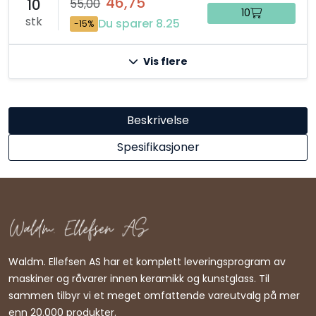
46,75
10
55,00
10
stk
Du sparer 8.25
-15%
Vis flere
Beskrivelse
Spesifikasjoner
Waldm. Ellefsen AS har et komplett leveringsprogram av
maskiner og råvarer innen keramikk og kunstglass. Til
sammen tilbyr vi et meget omfattende vareutvalg på mer
enn 20.000 produkter.