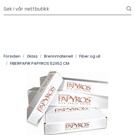
Skip to main content
Velkommen til vår nye nettbutikk! Besøk Min side for mer
informasjon
Leire
Penselglasur
Forsiden
Glass
Brennmateriell
Fiber og ull
Pulverglasur
FIBERPAPIR PAPYROS 52X52 CM
Håndverktøy
Maskiner
Ovner
Pensler