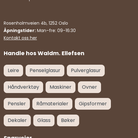
Rosenholmveien 4b, 1252 Oslo
Åpningstider:
Man–fre: 09–16:30
Kontakt oss her
Handle hos Waldm. Ellefsen
Leire
Penselglasur
Pulverglasur
Håndverktøy
Maskiner
Ovner
Pensler
Råmaterialer
Gipsformer
Dekaler
Glass
Bøker
Snarveier