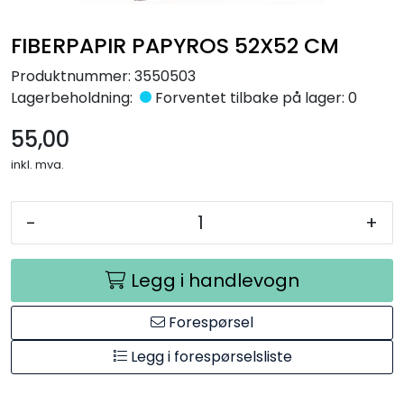
Råmaterialer
FIBERPAPIR PAPYROS 52X52 CM
Gipsformer
Produktnummer:
3550503
Lagerbeholdning:
Forventet tilbake på lager: 0
Dekaler
55,00
inkl. mva.
Glass
Bøker
-
+
Legg i handlevogn
Forespørsel
Legg i forespørselsliste