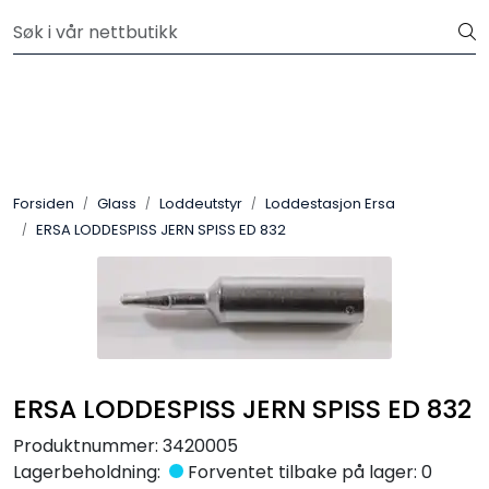
Skip to main content
Velkommen til vår nye nettbutikk! Besøk Min side for mer
informasjon
Leire
Penselglasur
Forsiden
Glass
Loddeutstyr
Loddestasjon Ersa
Pulverglasur
ERSA LODDESPISS JERN SPISS ED 832
Håndverktøy
Maskiner
Ovner
ERSA LODDESPISS JERN SPISS ED 832
Produktnummer:
3420005
Pensler
Lagerbeholdning:
Forventet tilbake på lager: 0