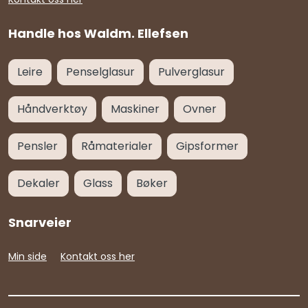
Handle hos Waldm. Ellefsen
Leire
Penselglasur
Pulverglasur
Håndverktøy
Maskiner
Ovner
Pensler
Råmaterialer
Gipsformer
Dekaler
Glass
Bøker
Snarveier
Min side
Kontakt oss her