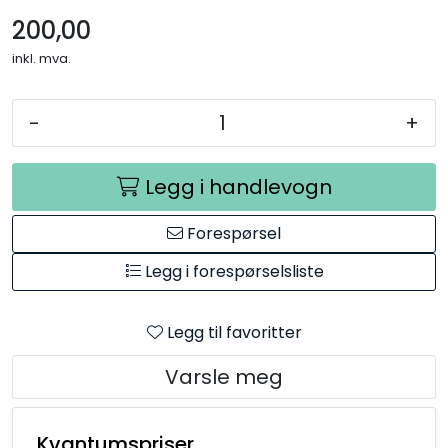
Råmaterialer
200,00
inkl. mva.
Gipsformer
-
+
Dekaler
Legg i handlevogn
Glass
Forespørsel
Bøker
Legg i forespørselsliste
Legg til favoritter
Varsle meg
Kvantumspriser