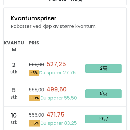
Kvantumspriser
Rabatter ved kjøp av større kvantum.
KVANTU
PRIS
M
527,25
2
555,00
2
stk
Du sparer 27.75
-5%
499,50
5
555,00
5
stk
Du sparer 55.50
-10%
471,75
10
555,00
10
stk
Du sparer 83.25
-15%