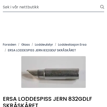
Skip to main content
Velkommen til vår nye nettbutikk! Besøk Min side for mer
informasjon
Leire
Penselglasur
Forsiden
Glass
Loddeutstyr
Loddestasjon Ersa
Pulverglasur
ERSA LODDESPISS JERN 832GDLF SKRÅSKÅRET
Håndverktøy
Maskiner
Ovner
ERSA LODDESPISS JERN 832GDLF
Pensler
SKRÅSKÅRET