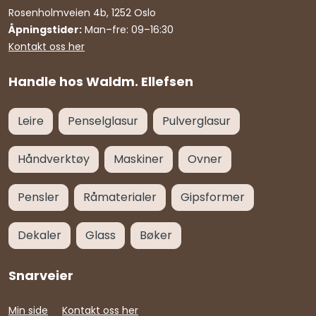
Rosenholmveien 4b, 1252 Oslo
Åpningstider:
Man–fre: 09–16:30
Kontakt oss her
Handle hos Waldm. Ellefsen
Leire
Penselglasur
Pulverglasur
Håndverktøy
Maskiner
Ovner
Pensler
Råmaterialer
Gipsformer
Dekaler
Glass
Bøker
Snarveier
Min side
Kontakt oss her