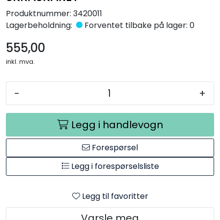
Råmaterialer
Produktnummer:
3420011
Lagerbeholdning:
Forventet tilbake på lager: 0
Gipsformer
555,00
inkl. mva.
Dekaler
Glass
-
+
Bøker
Legg i handlevogn
Forespørsel
Legg i forespørselsliste
Legg til favoritter
Varsle meg