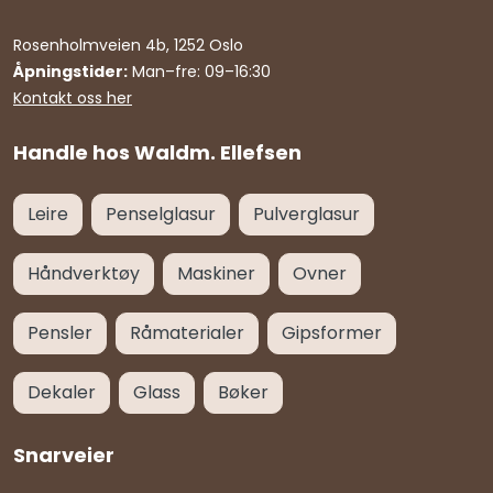
Rosenholmveien 4b, 1252 Oslo
Åpningstider:
Man–fre: 09–16:30
Kontakt oss her
Handle hos Waldm. Ellefsen
Leire
Penselglasur
Pulverglasur
Håndverktøy
Maskiner
Ovner
Pensler
Råmaterialer
Gipsformer
Dekaler
Glass
Bøker
Snarveier