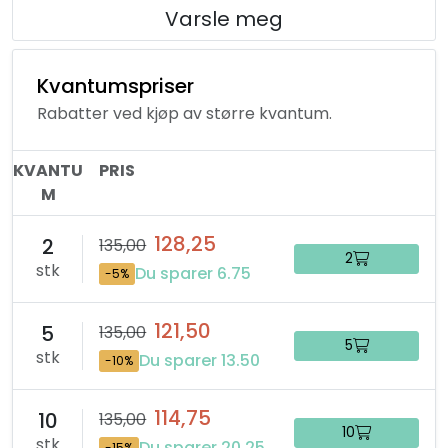
Varsle meg
Kvantumspriser
Rabatter ved kjøp av større kvantum.
KVANTU
PRIS
M
128,25
2
135,00
2
stk
Du sparer 6.75
-5%
121,50
5
135,00
5
stk
Du sparer 13.50
-10%
114,75
10
135,00
10
stk
Du sparer 20.25
-15%