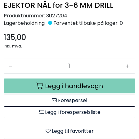
EJEKTOR NÅL for 3-6 MM DRILL
Råmaterialer
Produktnummer:
3027204
Lagerbeholdning:
Forventet tilbake på lager: 0
Gipsformer
135,00
Dekaler
inkl. mva.
Glass
-
+
Bøker
Legg i handlevogn
Forespørsel
Legg i forespørselsliste
Legg til favoritter