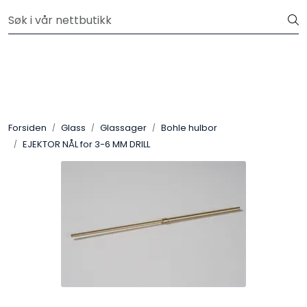
Skip to main content
Velkommen til vår nye nettbutikk! Besøk Min side for mer
informasjon
Leire
Penselglasur
Forsiden
Glass
Glassager
Bohle hulbor
Pulverglasur
EJEKTOR NÅL for 3-6 MM DRILL
Håndverktøy
Maskiner
Ovner
Pensler