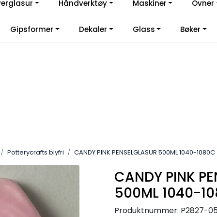
verglasur
Håndverktøy
Maskiner
Ovner
lkommen til vår nye nettbutikk! Besøk Min side for mer informas
Gipsformer
Dekaler
Glass
Bøker
Potterycrafts blyfri
CANDY PINK PENSELGLASUR 500ML 1040-1080C
CANDY PINK P
500ML 1040-1
Produktnummer:
P2827-0