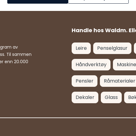
Handle hos Waldm. Ell
rogram av
Leire
Penselglasur
ass. Til sammen
er enn 20.000
Håndverktøy
Maskine
Pensler
Råmaterialer
Dekaler
Glass
Bø