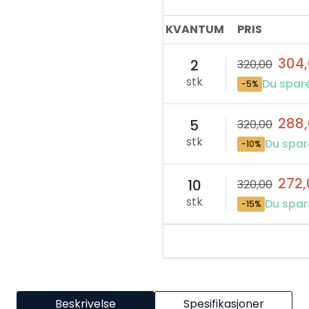
KVANTUM
PRIS
304
2
320,00
stk
Du spare
-5%
288
5
320,00
stk
Du spar
-10%
272,
10
320,00
stk
Du spar
-15%
Beskrivelse
Spesifikasjoner