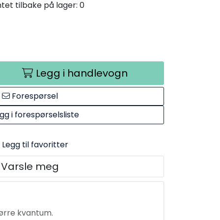
et tilbake på lager: 0
Legg i handlevogn
Forespørsel
gg i forespørselsliste
Legg til favoritter
Varsle meg
tørre kvantum.