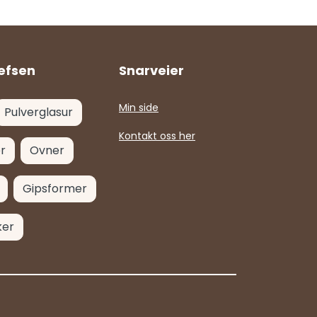
efsen
Snarveier
Min side
Pulverglasur
Kontakt oss her
r
Ovner
Gipsformer
ker