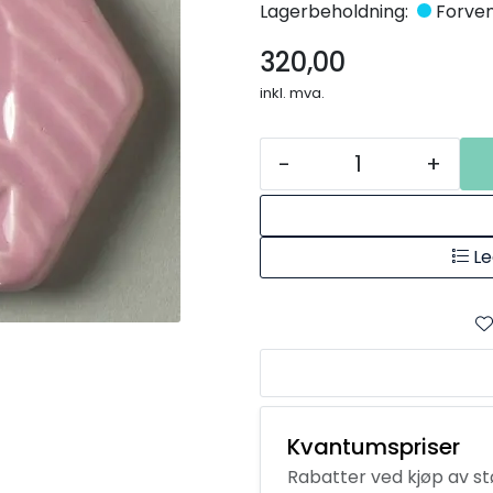
Lagerbeholdning:
Forvent
320,00
inkl. mva.
-
+
Le
Kvantumspriser
Rabatter ved kjøp av s