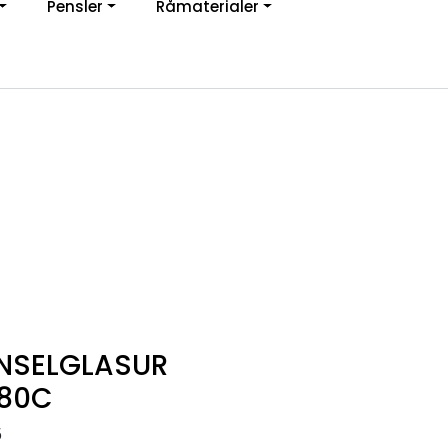
Pensler
Råmaterialer
jon
0
Infosenter
Favoritter
Logg inn
ENSELGLASUR
080C
5