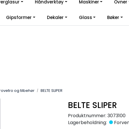
verglasur
Håndverktøy
Maskiner
Ovner
lkommen til vår nye nettbutikk! Besøk Min side for mer informas
Gipsformer
Dekaler
Glass
Bøker
rovetro og tilbehør
BELTE SLIPER
BELTE SLIPER
Produktnummer:
3073100
Lagerbeholdning:
Forvent