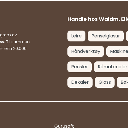
Handle hos Waldm. Ell
rogram av
Leire
Penselglasur
ass. Til sammen
er enn 20.000
Håndverktøy
Maskine
Pensler
Råmaterialer
Dekaler
Glass
Bø
Gurusoft