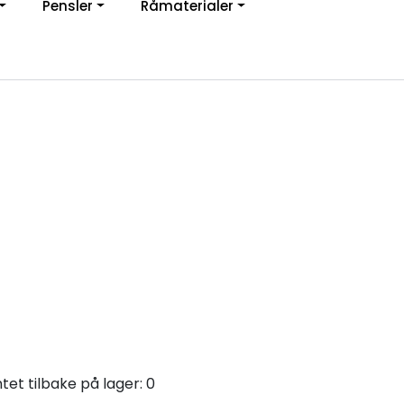
Pensler
Råmaterialer
jon
0
Infosenter
Favoritter
Logg inn
et tilbake på lager: 0