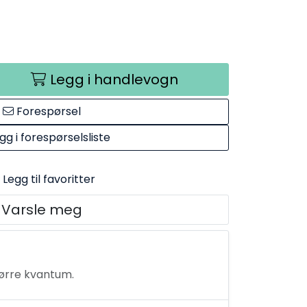
Legg i handlevogn
Forespørsel
gg i forespørselsliste
Legg til favoritter
Varsle meg
tørre kvantum.