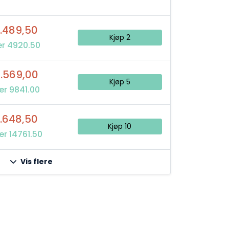
.489,50
Kjøp 2
er 4920.50
.569,00
Kjøp 5
er 9841.00
.648,50
Kjøp 10
er 14761.50
Vis flere