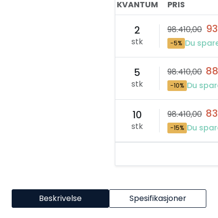
KVANTUM
PRIS
93
2
98.410,00
stk
Du spar
-5%
88
5
98.410,00
stk
Du spar
-10%
83
10
98.410,00
stk
Du spar
-15%
Beskrivelse
Spesifikasjoner