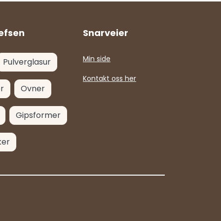
efsen
Snarveier
Min side
Pulverglasur
Kontakt oss her
r
Ovner
Gipsformer
ker