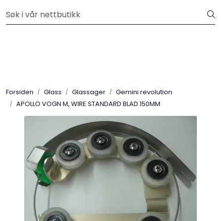
Skip to main content
Velkommen til vår nye nettbutikk! Besøk Min side for mer
informasjon
Leire
Penselglasur
Forsiden
Glass
Glassager
Gemini revolution
Pulverglasur
APOLLO VOGN M, WIRE STANDARD BLAD 150MM
Håndverktøy
Maskiner
Ovner
Pensler