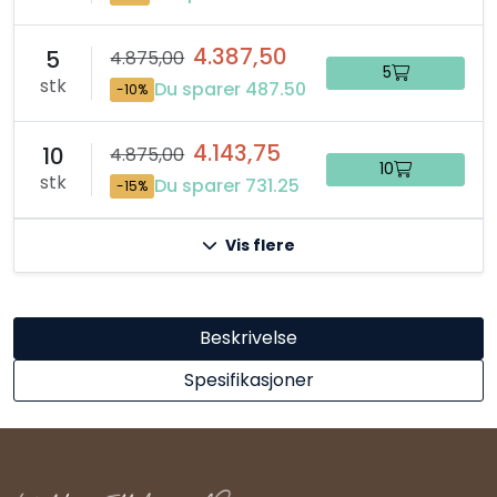
4.387,50
5
4.875,00
5
stk
Du sparer 487.50
-10%
4.143,75
10
4.875,00
10
stk
Du sparer 731.25
-15%
Vis flere
Beskrivelse
Spesifikasjoner