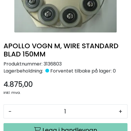
Råmaterialer
Gipsformer
Dekaler
APOLLO VOGN M, WIRE STANDARD
BLAD 150MM
Glass
Produktnummer:
3136803
Bøker
Lagerbeholdning:
Forventet tilbake på lager: 0
4.875,00
inkl. mva.
-
+
Legg i handlevogn