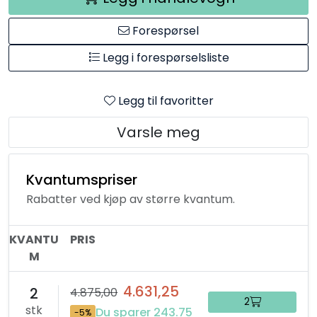
Forespørsel
Legg i forespørselsliste
Legg til favoritter
Varsle meg
Kvantumspriser
Rabatter ved kjøp av større kvantum.
KVANTU
PRIS
M
4.631,25
2
4.875,00
2
stk
Du sparer 243.75
-5%