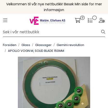
Skip to main content
Velkommen til vår nye nettbutikk! Besøk Min side for mer
informasjon
0
Leire
Toggle navigation
Togg
Penselglasur
Forsiden
Glass
Glassager
Gemini revolution
Pulverglasur
APOLLO VOGN M, SOLID BLADE 150MM
Håndverktøy
Maskiner
Ovner
Pensler