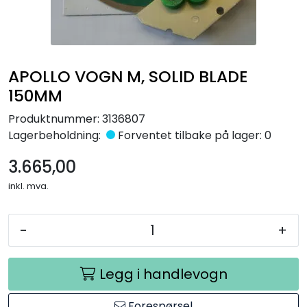
Råmaterialer
Gipsformer
APOLLO VOGN M, SOLID BLADE
Dekaler
150MM
Produktnummer:
3136807
Glass
Lagerbeholdning:
Forventet tilbake på lager: 0
3.665,00
Bøker
inkl. mva.
-
+
Legg i handlevogn
Forespørsel