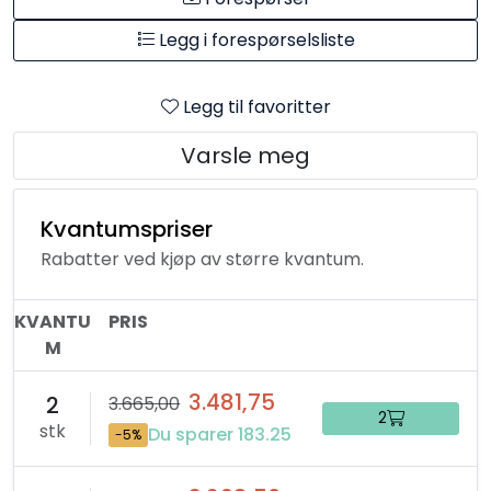
Legg i forespørselsliste
Legg til favoritter
Varsle meg
Kvantumspriser
Rabatter ved kjøp av større kvantum.
KVANTU
PRIS
M
3.481,75
2
3.665,00
2
stk
Du sparer 183.25
-5%