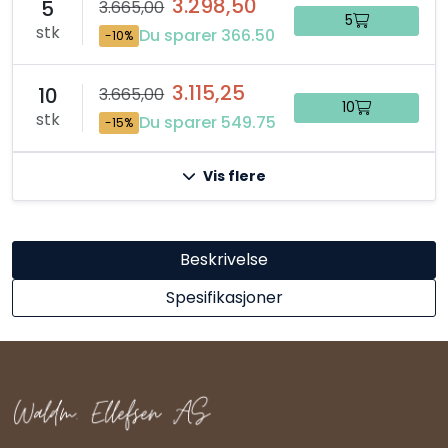
3.298,50
5
3.665,00
5
stk
Du sparer 366.50
-10%
3.115,25
10
3.665,00
10
stk
Du sparer 549.75
-15%
Vis flere
Beskrivelse
Spesifikasjoner