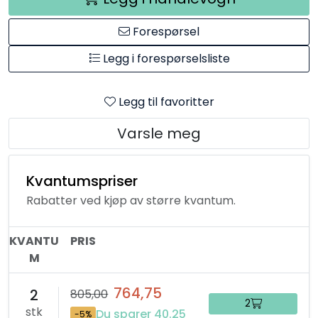
Forespørsel
Legg i forespørselsliste
Legg til favoritter
Varsle meg
Kvantumspriser
Rabatter ved kjøp av større kvantum.
KVANTU
PRIS
M
764,75
2
805,00
2
stk
Du sparer 40.25
-5%