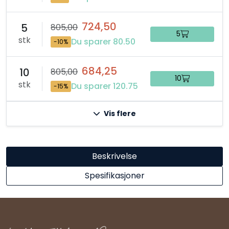
724,50
5
805,00
5
stk
Du sparer 80.50
-10%
684,25
10
805,00
10
stk
Du sparer 120.75
-15%
Vis flere
Beskrivelse
Spesifikasjoner