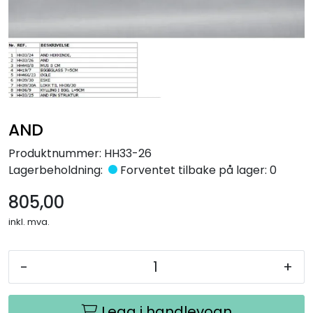
Råmaterialer
Gipsformer
Dekaler
AND
Glass
Produktnummer:
HH33-26
Bøker
Lagerbeholdning:
Forventet tilbake på lager: 0
805,00
inkl. mva.
-
+
Legg i handlevogn