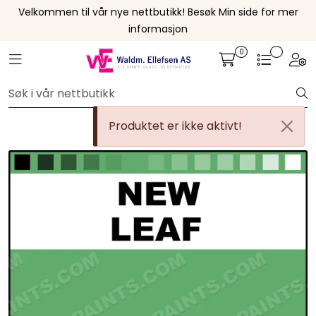
Skip to main content
Velkommen til vår nye nettbutikk! Besøk Min side for mer
informasjon
0
Leire
Toggle navigation
Togg
Penselglasur
Produktet er ikke aktivt!
Pulverglasur
Håndverktøy
Maskiner
Ovner
Pensler