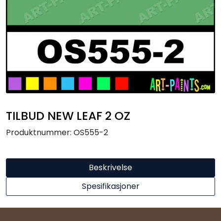
Råmaterialer
Gipsformer
Dekaler
Glass
TILBUD NEW LEAF 2 OZ
Bøker
Produktnummer:
OS555-2
Beskrivelse
Spesifikasjoner