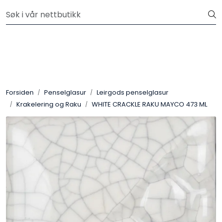
Skip to main content
Velkommen til vår nye nettbutikk! Besøk Min side for mer
informasjon
Leire
Penselglasur
Forsiden
Penselglasur
Leirgods penselglasur
Pulverglasur
Krakelering og Raku
WHITE CRACKLE RAKU MAYCO 473 ML
Håndverktøy
Maskiner
Ovner
Pensler