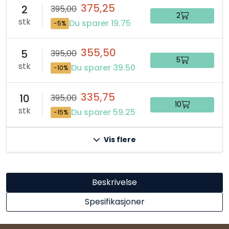
375,25
2
395,00
2
stk
Du sparer 19.75
-5%
355,50
5
395,00
5
stk
Du sparer 39.50
-10%
335,75
10
395,00
10
stk
Du sparer 59.25
-15%
Vis flere
Beskrivelse
Spesifikasjoner