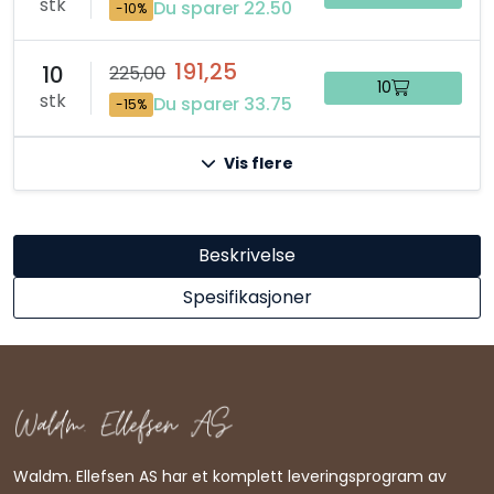
stk
Du sparer 22.50
-10%
191,25
10
225,00
10
stk
Du sparer 33.75
-15%
Vis flere
Beskrivelse
Spesifikasjoner
Waldm. Ellefsen AS har et komplett leveringsprogram av