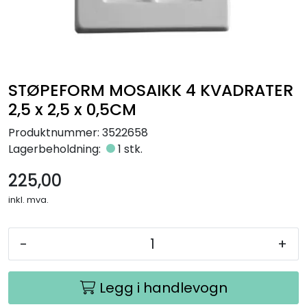
Råmaterialer
Gipsformer
STØPEFORM MOSAIKK 4 KVADRATER
Dekaler
2,5 x 2,5 x 0,5CM
Glass
Produktnummer:
3522658
Lagerbeholdning:
1 stk.
Bøker
225,00
inkl. mva.
-
+
Legg i handlevogn