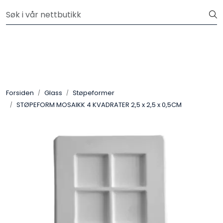
Skip to main content
Velkommen til vår nye nettbutikk! Besøk Min side for mer
informasjon
Leire
Penselglasur
Forsiden
Glass
Støpeformer
Pulverglasur
STØPEFORM MOSAIKK 4 KVADRATER 2,5 x 2,5 x 0,5CM
Håndverktøy
Maskiner
Ovner
Pensler