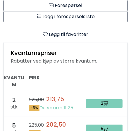
Forespørsel
Legg i forespørselsliste
Legg til favoritter
Kvantumspriser
Rabatter ved kjøp av større kvantum.
KVANTU
PRIS
M
213,75
2
225,00
2
stk
Du sparer 11.25
-5%
202,50
5
225,00
5