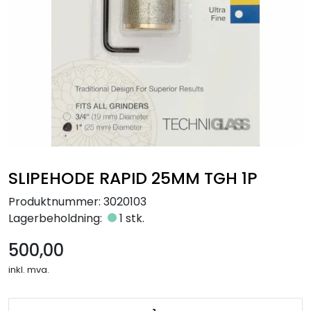
Råmaterialer
Gipsformer
Dekaler
Glass
Bøker
SLIPEHODE RAPID 25MM TGH 1P
Produktnummer:
3020103
Lagerbeholdning:
1 stk.
500,00
inkl. mva.