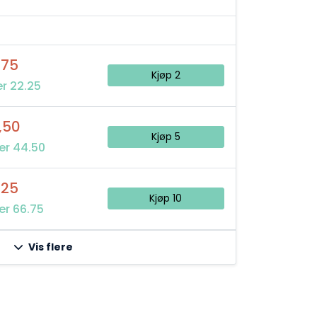
,75
Kjøp 2
r 22.25
,50
Kjøp 5
er 44.50
,25
Kjøp 10
er 66.75
Vis flere