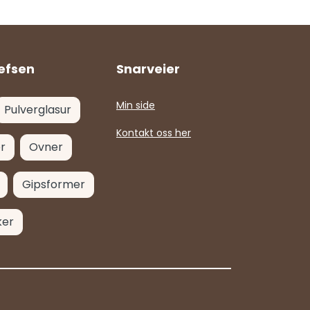
efsen
Snarveier
Min side
Pulverglasur
Kontakt oss her
r
Ovner
Gipsformer
ker