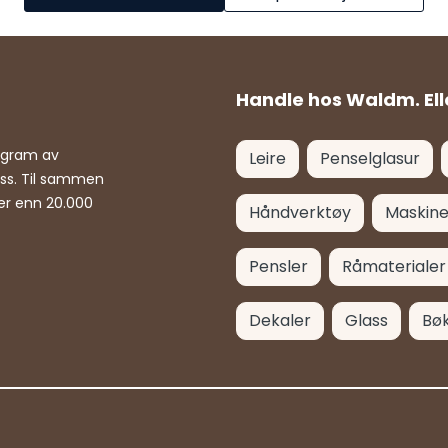
Handle hos Waldm. Ell
rogram av
Leire
Penselglasur
ass. Til sammen
er enn 20.000
Håndverktøy
Maskine
Pensler
Råmaterialer
Dekaler
Glass
Bø