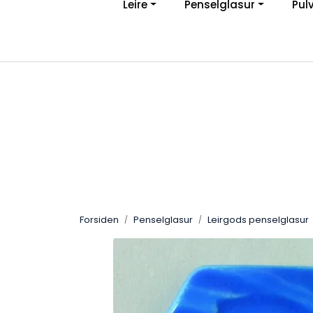
Leire
Penselglasur
Pul
Skip to main content
Ve
|
Personvernerklæring
Angreskjema
Forsiden
Penselglasur
Leirgods penselglasur