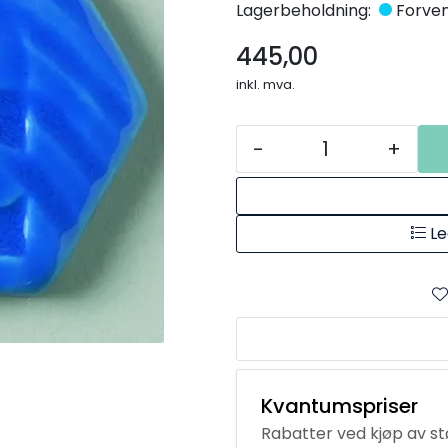
Lagerbeholdning:
Forvent
445,00
inkl. mva.
-
+
Le
Kvantumspriser
Rabatter ved kjøp av s