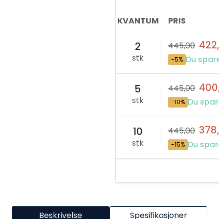
KVANTUM
PRIS
422
2
445,00
stk
Du spare
-5%
400
5
445,00
stk
Du spar
-10%
378
10
445,00
stk
Du spar
-15%
Beskrivelse
Spesifikasjoner