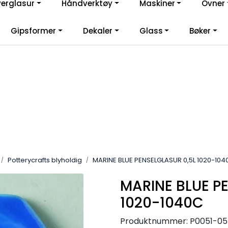
verglasur
Håndverktøy
Maskiner
Ovner
lkommen til vår nye nettbutikk! Besøk Min side for mer informas
Gipsformer
Dekaler
Glass
Bøker
Potterycrafts blyholdig
MARINE BLUE PENSELGLASUR 0,5L 1020-104
MARINE BLUE P
1020-1040C
Produktnummer:
P0051-05