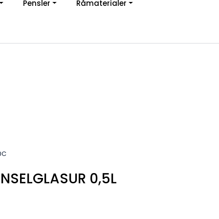
Pensler
Råmaterialer
jon
0
Infosenter
Favoritter
Logg inn
0C
ENSELGLASUR 0,5L