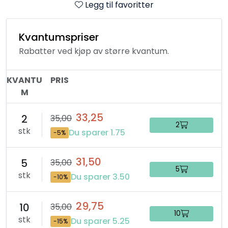
Legg til favoritter
Kvantumspriser
Rabatter ved kjøp av større kvantum.
KVANTU
PRIS
M
33,25
2
35,00
2
stk
Du sparer 1.75
-5%
31,50
5
35,00
5
stk
Du sparer 3.50
-10%
29,75
10
35,00
10
stk
Du sparer 5.25
-15%