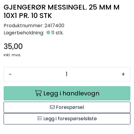
GJENGERØR MESSINGEL. 25 MM M
Råmaterialer
10X1 PR. 10 STK
Gipsformer
Produktnummer:
2417400
Lagerbeholdning:
11 stk.
Dekaler
35,00
Glass
inkl. mva.
Bøker
-
+
Legg i handlevogn
Forespørsel
Legg i forespørselsliste