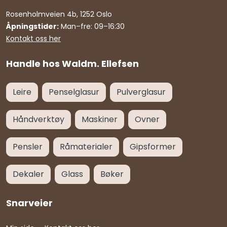
Rosenholmveien 4b, 1252 Oslo
Åpningstider:
Man–fre: 09–16:30
Kontakt oss her
Handle hos Waldm. Ellefsen
Leire
Penselglasur
Pulverglasur
Håndverktøy
Maskiner
Ovner
Pensler
Råmaterialer
Gipsformer
Dekaler
Glass
Bøker
Snarveier