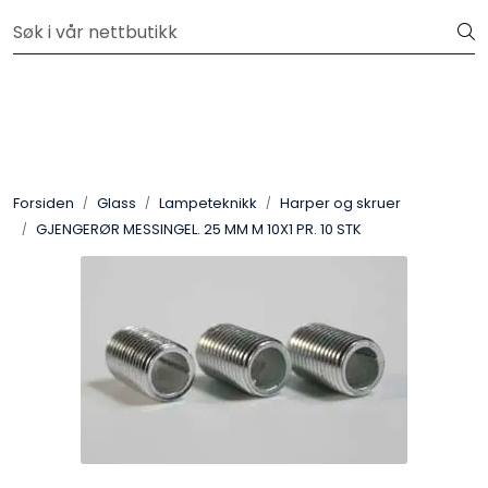
Skip to main content
Velkommen til vår nye nettbutikk! Besøk Min side for mer
informasjon
Leire
Penselglasur
Forsiden
Glass
Lampeteknikk
Harper og skruer
Pulverglasur
GJENGERØR MESSINGEL. 25 MM M 10X1 PR. 10 STK
Håndverktøy
Maskiner
Ovner
Pensler