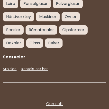
Leire
Penselglasur
Pulverglasur
Håndverktøy
Maskiner
Ovner
Pensler
Råmaterialer
Gipsformer
Dekaler
Glass
Bøker
Snarveier
Min side
Kontakt oss her
Gurusoft