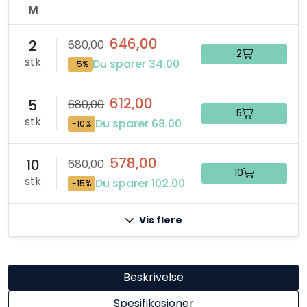
M
646,00
2
680,00
2
stk
Du sparer 34.00
-5%
612,00
5
680,00
5
stk
Du sparer 68.00
-10%
578,00
10
680,00
10
stk
Du sparer 102.00
-15%
Vis flere
Beskrivelse
Spesifikasjoner