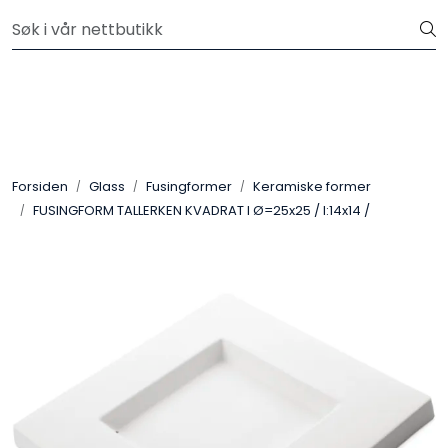
Skip to main content
Velkommen til vår nye nettbutikk! Besøk Min side for mer
informasjon
Leire
Penselglasur
Forsiden
Glass
Fusingformer
Keramiske former
Pulverglasur
FUSINGFORM TALLERKEN KVADRAT I Ø=25x25 / I:14x14 /
Håndverktøy
Maskiner
Ovner
Pensler