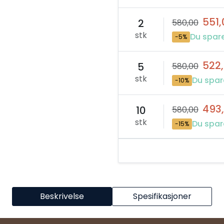
551,
2
580,00
stk
Du spare
-5%
522
5
580,00
stk
Du spar
-10%
493
10
580,00
stk
Du spar
-15%
Beskrivelse
Spesifikasjoner