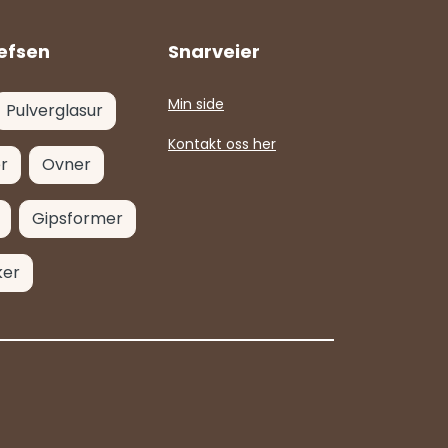
efsen
Snarveier
Min side
Pulverglasur
Kontakt oss her
r
Ovner
Gipsformer
ker