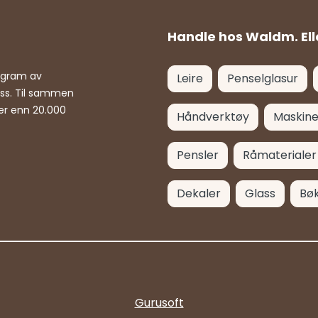
Handle hos Waldm. Ell
rogram av
Leire
Penselglasur
ass. Til sammen
er enn 20.000
Håndverktøy
Maskine
Pensler
Råmaterialer
Dekaler
Glass
Bø
Gurusoft