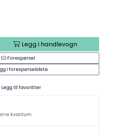
Legg i handlevogn
Forespørsel
gg i forespørselsliste
Legg til favoritter
tørre kvantum.