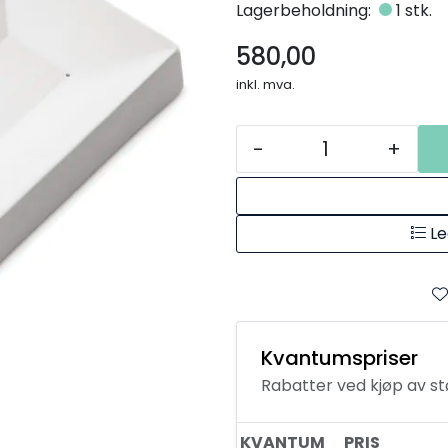
Lagerbeholdning:
1 stk.
580,00
inkl. mva.
-
+
Le
Kvantumspriser
Rabatter ved kjøp av s
KVANTUM
PRIS