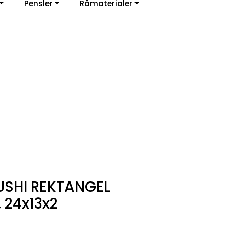
Pensler
Råmaterialer
jon
0
Infosenter
Favoritter
Logg inn
USHI REKTANGEL
 24x13x2