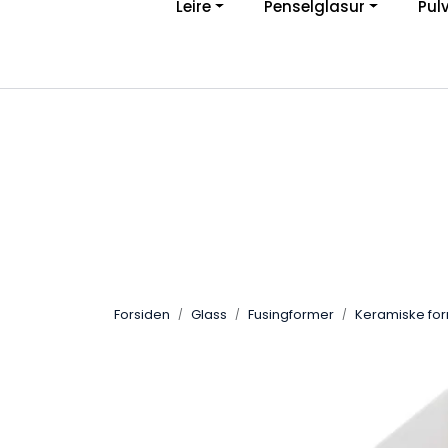
Leire
Penselglasur
Pul
Skip to main content
Ve
|
Personvernerklæring
Angreskjema
Forsiden
Glass
Fusingformer
Keramiske fo