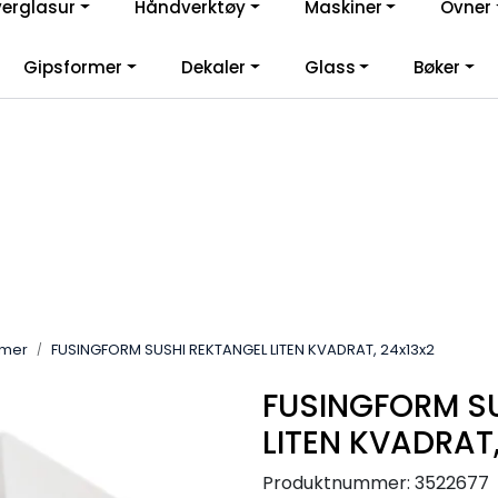
verglasur
Håndverktøy
Maskiner
Ovner
lkommen til vår nye nettbutikk! Besøk Min side for mer informas
Gipsformer
Dekaler
Glass
Bøker
rmer
FUSINGFORM SUSHI REKTANGEL LITEN KVADRAT, 24x13x2
FUSINGFORM S
LITEN KVADRAT,
Produktnummer:
3522677