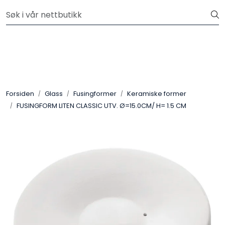
Skip to main content
Velkommen til vår nye nettbutikk! Besøk Min side for mer
informasjon
Leire
Penselglasur
Forsiden
Glass
Fusingformer
Keramiske former
Pulverglasur
FUSINGFORM LITEN CLASSIC UTV. Ø=15.0CM/ H= 1.5 CM
Håndverktøy
Maskiner
Ovner
Pensler