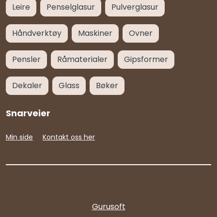
Leire
Penselglasur
Pulverglasur
Håndverktøy
Maskiner
Ovner
Pensler
Råmaterialer
Gipsformer
Dekaler
Glass
Bøker
Snarveier
Min side
Kontakt oss her
Gurusoft