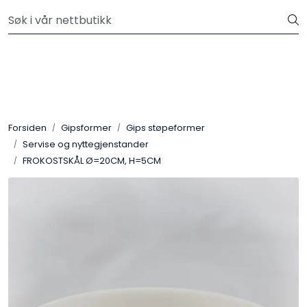
Skip to main content
Velkommen til vår nye nettbutikk! Besøk Min side for mer
informasjon
Leire
Penselglasur
Forsiden
Gipsformer
Gips støpeformer
Pulverglasur
Servise og nyttegjenstander
FROKOSTSKÅL Ø=20CM, H=5CM
Håndverktøy
Maskiner
Ovner
Pensler