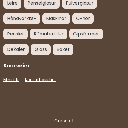
Leire
Penselglasur
Pulverglasur
Håndverktøy
Maskiner
Ovner
Pensler
Råmaterialer
Gipsformer
Dekaler
Glass
Bøker
Snarveier
Min side
Kontakt oss her
Gurusoft