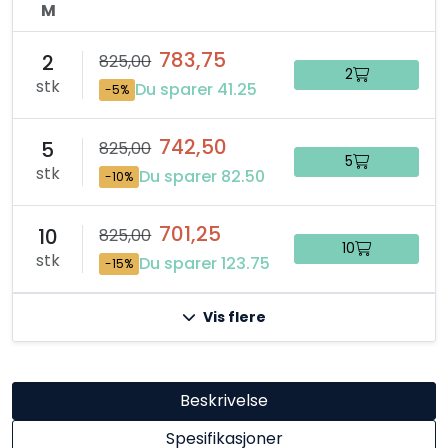
M
783,75
2
825,00
2
stk
Du sparer 41.25
-5%
742,50
5
825,00
5
stk
Du sparer 82.50
-10%
701,25
10
825,00
10
stk
Du sparer 123.75
-15%
Vis flere
Beskrivelse
Spesifikasjoner