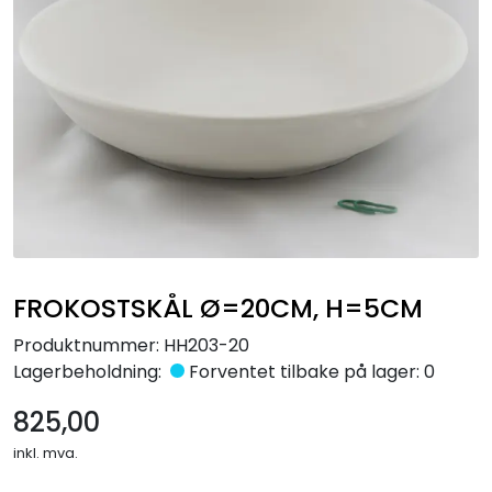
Råmaterialer
Gipsformer
Dekaler
Glass
Bøker
FROKOSTSKÅL Ø=20CM, H=5CM
Produktnummer:
HH203-20
Lagerbeholdning:
Forventet tilbake på lager: 0
825,00
inkl. mva.