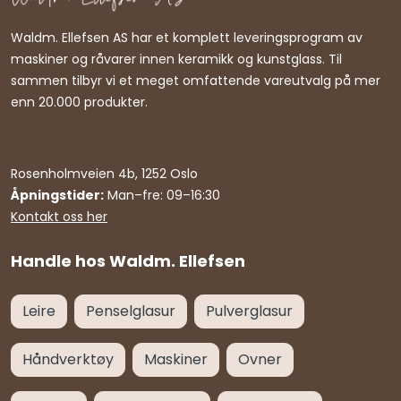
Waldm. Ellefsen AS har et komplett leveringsprogram av
maskiner og råvarer innen keramikk og kunstglass. Til
sammen tilbyr vi et meget omfattende vareutvalg på mer
enn 20.000 produkter.
Rosenholmveien 4b, 1252 Oslo
Åpningstider:
Man–fre: 09–16:30
Kontakt oss her
Handle hos Waldm. Ellefsen
Leire
Penselglasur
Pulverglasur
Håndverktøy
Maskiner
Ovner