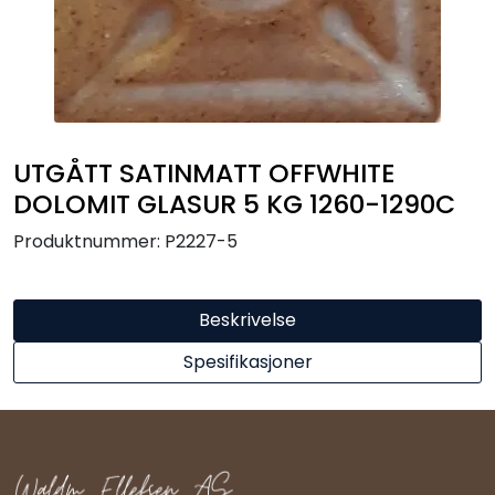
Råmaterialer
Gipsformer
Dekaler
UTGÅTT SATINMATT OFFWHITE
DOLOMIT GLASUR 5 KG 1260-1290C
Glass
Produktnummer:
P2227-5
Bøker
Beskrivelse
Spesifikasjoner